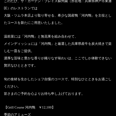
このたび、ザ・ガーデン・プレイス蘇州園（所在地：兵庫県神戸市東灘
区）のレストランでは
大阪・ツムラ本店より取り寄せる、希少な国産鴨「河内鴨」を主役とし
たコースを新たにご用意いたしました。
温前菜には「河内鴨」と無花果を組み合わせて、
メインディッシュには「河内鴨」と厳選した兵庫県産牛を炭火焼きで楽
しむ一皿をご提供。
濃厚な旨味と豊かな香りが織りなす味わいは、ここでしか体験できない
贅沢なひとときです。
旬の食材を生かしたシェフ自慢のコースで、特別なひとときをお過ごし
ください。
皆さまのご予約を心よりお待ち申し上げております。
【Grill Course 河内鴨 ￥12,100】
季節のアミューズ