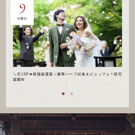
9
日曜日
土
喫フェ
＼月1SP★模擬披露宴／豪華ハーフ試食＆ビュッフェ＊邸宅
◆週
庭園W
ア！