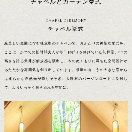
チャペルとガーデン挙式
CHAPEL CEREMONY
チャペル挙式
緑美しい庭園に佇む独立型のチャペルで、おふたりの神聖な挙式を。
ここは、かつての旧財閥夫人が毎日お祈りを捧げていた礼拝堂。6mの
高さを誇る天井が解放感を演出し、木のぬくもりに満ちた空間設計が
あたたかな雰囲気を創り出しています。祭壇の向こうの大きな窓から
は柔らかな自然光が降りそそぎ、大理石のバージンロードに反射し
て、よりいっそう輝き溢れる空間に。