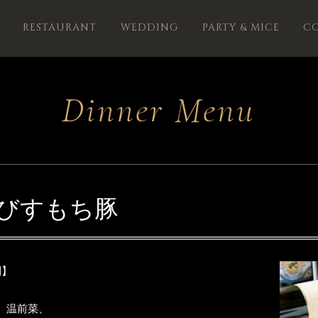
RESTAURANT
WEDDING
PARTY & MICE
C
Dinner Menu
rseえびすもち豚
制】
、温前菜、