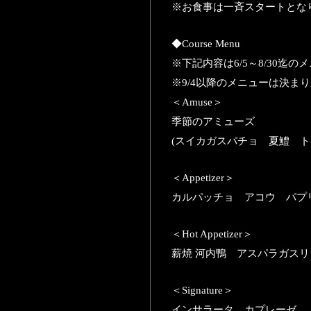
※お食事は一斉スタートとな
◆Course Menu
※下記内容は6/5～8/30迄
※9/4以降のメニューは決ま
＜Amuse＞
季節のアミューズ
(スイカガスパチョ 夏鱧 ト
＜Appetizer＞
カルパッチョ アコウ パプ
＜Hot Appetizer＞
薪焼 河内鴨 アスパラガス
＜
Signature
＞
インサラータ カプレーゼ