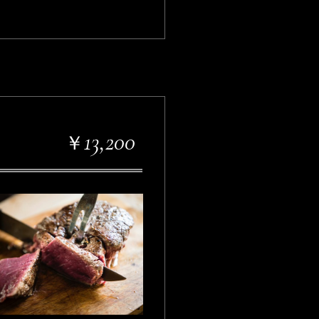
13,200
￥