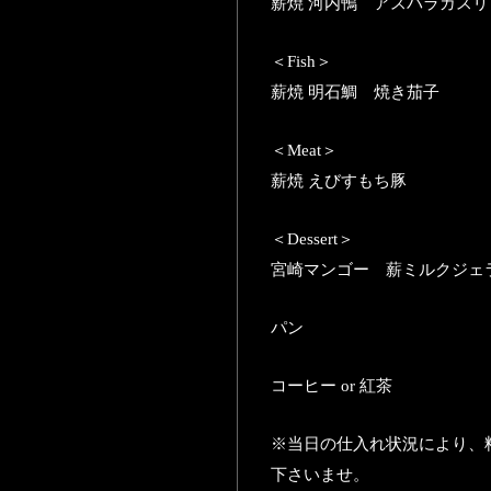
薪焼 河内鴨 アスパラガス
＜Fish＞
薪焼 明石鯛 焼き茄子
＜Meat＞
薪焼 えびすもち豚
＜Dessert＞
宮崎マンゴー 薪ミルクジェ
パン
コーヒー or 紅茶
※当日の仕入れ状況により、
下さいませ。