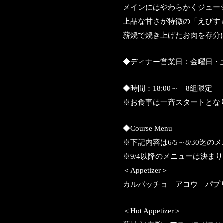
メインにはやわらかくジュー
上品な甘さが特徴の「えびす
薪焼で焼き上げたお肉を存分
◆ディナー営業日：金曜日・
◆時間：18:00～ 8組限定
※お食事は一斉スタートとな
◆Course Menu
※下記内容は6/5～8/30迄
※9/4以降のメニューは決ま
＜Appetizer＞
カルパッチョ アコウ パプ
＜Hot Appetizer＞