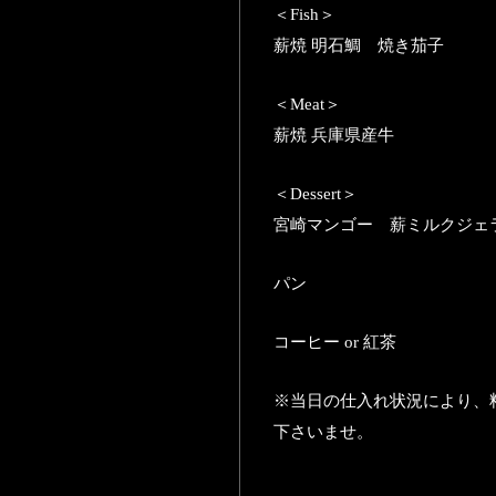
＜Fish＞
薪焼 明石鯛 焼き茄子
＜Meat＞
薪焼 兵庫県産牛
＜Dessert＞
宮崎マンゴー 薪ミルクジェ
パン
コーヒー or 紅茶
※当日の仕入れ状況により、
下さいませ。