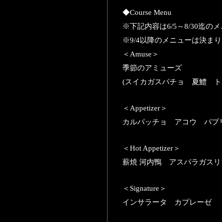
◆Course Menu
※下記内容は6/5～8/30迄
※9/4以降のメニューは決ま
＜Amuse＞
季節のアミューズ
(スイカガスパチョ 夏鱧 ト
＜Appetizer＞
カルパッチョ アコウ パプ
＜Hot Appetizer＞
薪焼 河内鴨 アスパラガス
＜
Signature
＞
インサラータ カプレーゼ