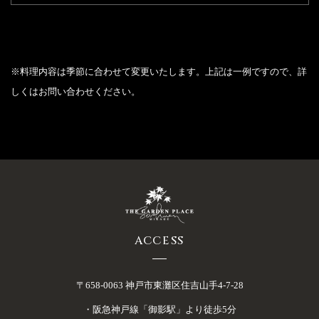
通年
プラン内容
ビュッフェ料理・会場費（2時間）・消費税
※料理内容は季節に合わせて変更いたします。上記は一例ですので、詳
- 料理内容 -
しくはお問い合わせください。
※ビュッフェプランは15名様からご予約を承ります。
＜メニュー一例 ￥8,500＞
・播州赤鶏のヴァプール 焼きとうもろこしサラダ
・夏野菜のバーニャカウダ
・鮮魚のカルパッチョ
ACCESS
・プロシュートとジャンボンブラン
・胚芽カンパーニュ
・本日のパスタ グラタン仕立て
〒658-0063 神戸市東灘区住吉山手4-7-28
・サルシッチャ アーモンド トマトサルサ
・阪急神戸線「御影駅」より徒歩5分