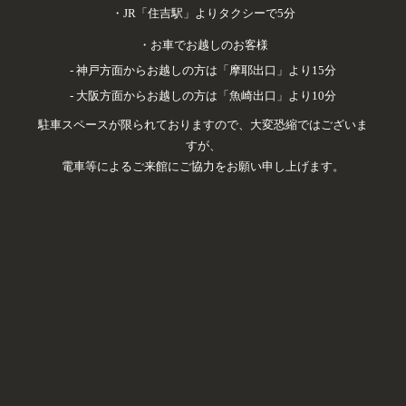
・鮮魚のパデッラ ズッキーニ
・JR「住吉駅」よりタクシーで5分
・播州赤鶏モモ肉のアッロースト アスパラガス
・お車でお越しのお客様
・兵庫県産牛の炭火焼き 夏のサルサ
- 神戸方面からお越しの方は「摩耶出口」より15分
・デザート各種
- 大阪方面からお越しの方は「魚崎出口」より10分
駐車スペースが限られておりますので、大変恐縮ではございま
コーヒーまたは紅茶
すが、
電車等によるご来館にご協力をお願い申し上げます。
- ドリンク -
※プランは皆様揃えていただきますよう、お願いいたしま
す。（お子様・未成年の方は除きます）
＜FREE DRINK ￥1,500＞
ソフトドリンク各種
＜FREE DRINK ￥2,500＞