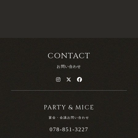
ワイン（白・赤）/ビール/ノンアルコールビール/カクテル各
種/ソフトドリンク各種
＜FREE DRINK ￥3,500＞
乾杯用スパークリングワイン（お一人様につき一杯）
ワイン（白・赤）/ビール/ノンアルコールビール/日本酒（白
鶴 上撰）/焼酎（麦：吉四六/芋：薩摩宝山）/ウィスキー
CONTACT
（ウッドフォードリザーブ）/カクテル各種/ソフトドリンク
お問い合わせ
各種
＜FREE DRINK ￥4,500＞
乾杯用シャンパン（お一人様につき一杯）
ワイン（白：クロペガス ソーヴィニヨン・ブラン/赤：サ
PARTY & MICE
ン・テステフ・ド・カロン・セギュール）/ビール/ノンアル
宴会・会議お問い合わせ
コールビール/日本酒（白鶴 大吟醸）/焼酎（麦：吉四六/
078-851-3227
芋：薩摩宝山）/ウィスキー（知多）/カクテル各種/ソフトド
リンク各種