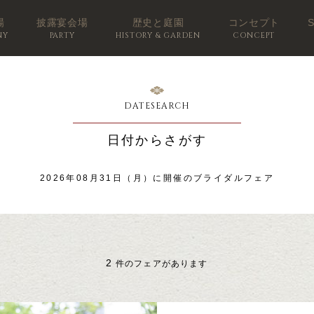
場
披露宴会場
歴史と庭園
コンセプト
NY
PARTY
HISTORY & GARDEN
CONCEPT
DATESEARCH
日付からさがす
2026年08月31日（月）に開催のブライダルフェア
2
件のフェアがあります