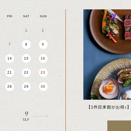
FRI
SAT
SUN
MON
TUE
WED
1
2
1
2
9
7
8
9
7
8
9
14
15
16
14
15
16
SEPTEMBER
21
22
23
21
22
23
28
29
30
28
29
30
8
Aug
【1件目来館がお得♪
9
Sep