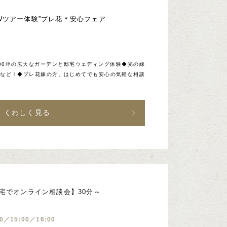
Wツアー体験”プレ花＊安心フェア
00坪の広大なガーデンと邸宅ウェディング体験◆光の緑
場など！◆プレ花嫁の方、はじめてでも安心の気軽な相談
くわしく見る
自宅でオンライン相談会】30分～
00／15:00／16:00