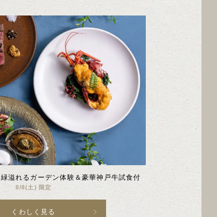
THU
FRI
SAT
SUN
MON
TUE
3
4
5
6
10
10
11
12
13
5
6
17
18
19
20
12
13
OCTOBER
24
25
26
27
19
20
26
27
10
9
Oct
Sep
】緑溢れるガーデン体験＆豪華神戸牛試食付
8/8(土) 限定
くわしく見る