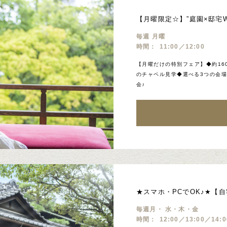
【月曜限定☆】”庭園×邸宅
毎週 月曜
時間：
11:00／12:00
【月曜だけの特別フェア】◆約16
のチャペル見学◆選べる3つの会
会♪
★スマホ・PCでOK♪★【
毎週月・ 水・木・金
時間：
12:00／13:00／14: