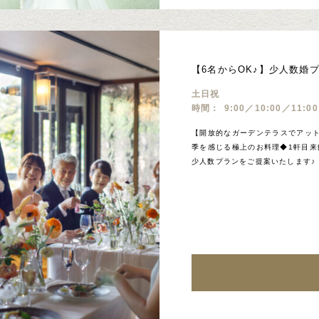
【6名からOK♪】少人数婚
土日祝
時間：
9:00／10:00／11:0
【開放的なガーデンテラスでアッ
季を感じる極上のお料理◆1軒目来
少人数プランをご提案いたします♪