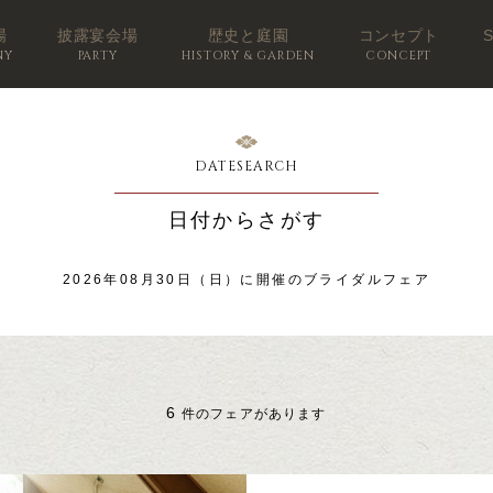
場
披露宴会場
歴史と庭園
コンセプト
NY
PARTY
HISTORY & GARDEN
CONCEPT
DATESEARCH
日付からさがす
2026年08月30日（日）に開催のブライダルフェア
6
件のフェアがあります