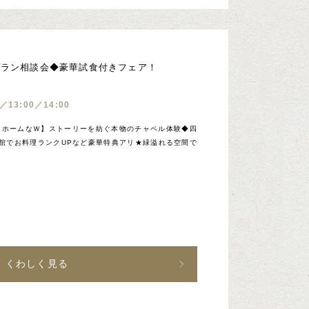
プラン相談会◆豪華試食付きフェア！
0／13:00／14:00
トホームなＷ】ストーリーを紡ぐ本物のチャペル体験◆四
館でお料理ランクUPなど豪華特典アリ★緑溢れる空間で
くわしく見る