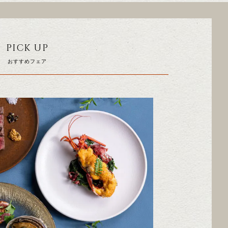
PICK UP
おすすめフェア
THU
FRI
SAT
SUN
MON
TUE
3
4
5
6
10
10
11
12
13
5
6
17
18
19
20
12
13
OCTOBER
24
25
26
27
19
20