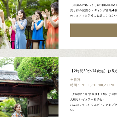
【お休みにゆっくり蘇州園の邸宅＆
光と緑の庭園ウェディング体験◆
のフェア！お気軽にお越しくださ
【2時間30分/試食無】お
土日祝
時間：
9:00／10:00／11:0
【2時間30分/試食無】1件目が
見積りレギュラー相談会♪
おふたりらしいウエディングをプ
い。