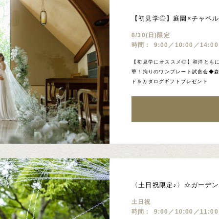
【初見学◎】庭園×チャペ
8/30(日)限定
時間：
9:00／10:00／14:00
【初見学にオススメ◎】和洋ともに
華！拘りのワンプレート試食会◆森
ド＆カタログギフトプレゼント
〈土日祝限定♪〉☆ガーデ
土日祝
時間：
9:00／10:00／11:0