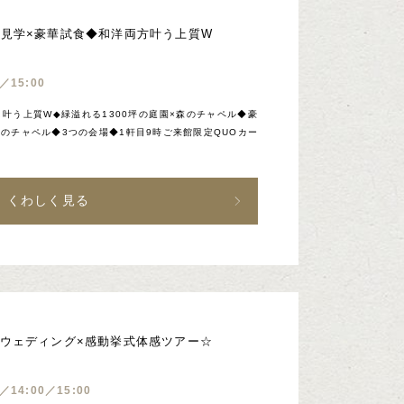
ル見学×豪華試食◆和洋両方叶う上質W
／15:00
叶う上質W◆緑溢れる1300坪の庭園×森のチャペル◆豪
のチャペル◆3つの会場◆1軒目9時ご来館限定QUOカー
くわしく見る
ンウェディング×感動挙式体感ツアー☆
0／14:00／15:00