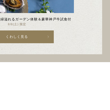
26
27
10
9
Oct
Sep
】緑溢れるガーデン体験＆豪華神戸牛試食付
8/8(土) 限定
くわしく見る