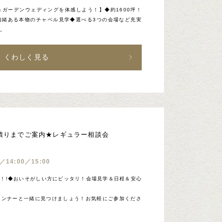
ガーデンウェディングを体感しよう！】◆約1600坪！
情緒ある本物のチャペル見学◆選べる3つの会場など充実
い。
くわしく見る
見積りまでご案内★レギュラー相談会
0／14:00／15:00
お得！!◆おいそがしい方にピッタリ！会場見学＆日程＆安心
ランナーと一緒に見つけましょう！お気軽にご参加くださ