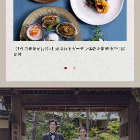
邸宅
【1件目来館がお得♪】緑溢れるガーデン体験＆豪華神戸牛試
＼月
食付
庭園