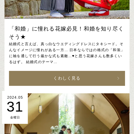
「和婚」に憧れる花嫁必見！和婚を知り尽く
そう★
結婚式と言えば、真っ白なウエディングドレスにタキシード。そ
んなイメージに憧れがある一方… 日本ならではの格式の「和装」
に袖を通して行う厳かな式も素敵…♥と思う花嫁さんも数多くい
るはず。 結婚式のテーマ…
くわしく見る
2024.05
31
金曜日