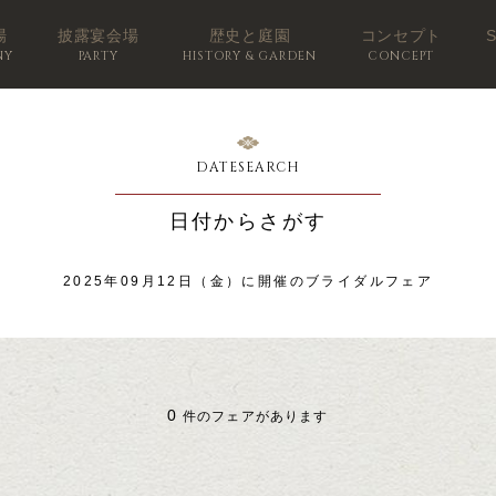
場
披露宴会場
歴史と庭園
コンセプト
NY
PARTY
HISTORY & GARDEN
CONCEPT
DATESEARCH
日付からさがす
2025年09月12日（金）に開催のブライダルフェア
0
件のフェアがあります