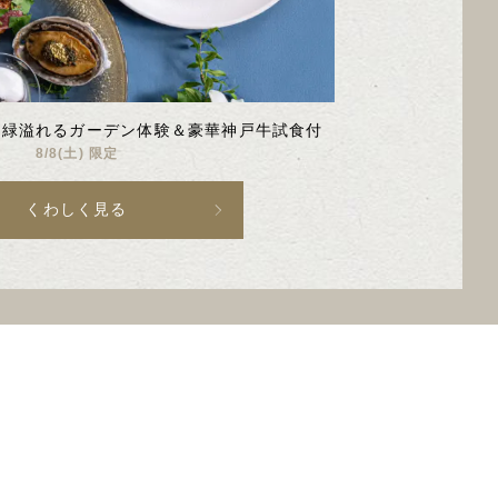
26
27
10
9
Oct
Sep
】緑溢れるガーデン体験＆豪華神戸牛試食付
8/8(土) 限定
くわしく見る