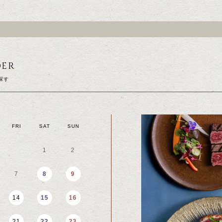
DER
探す
FRI
SAT
SUN
MON
TUE
WED
1
2
1
2
9
7
8
9
7
8
9
14
15
16
14
15
16
SEPTEMBER
21
22
23
21
22
23