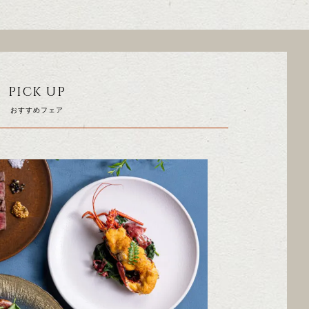
PICK UP
おすすめフェア
THU
FRI
SAT
SUN
MON
TUE
3
4
5
6
10
10
11
12
13
5
6
17
18
19
20
12
13
OCTOBER
24
25
26
27
19
20