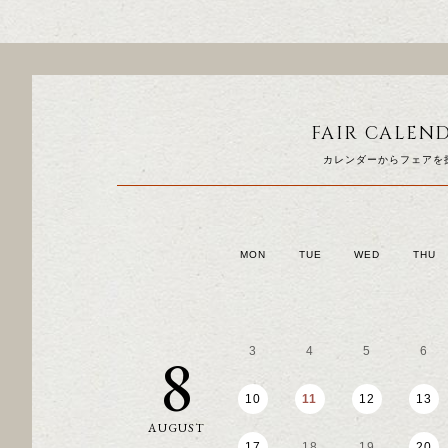
FAIR CALEN
カレンダーからフェアを
MON
TUE
WED
THU
8
3
4
5
6
10
11
12
13
AUGUST
17
18
19
20