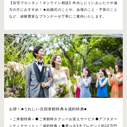
【自宅でカンタン！オンライン相談】外出しにくいおふたりや遠
方の方におすすめ！★結婚式のことや、会場のこと・予算のこと
など、経験豊富なプランナーが丁寧にご案内いたします。
お得！■うれしい次回来館特典＆成約特典■
＜ご来館特典＞◆ご来館時タクシーお迎えサービス◆アフタヌー
ンティチケット＜ご成約特典＞◆選べる5大プレゼント約10万円