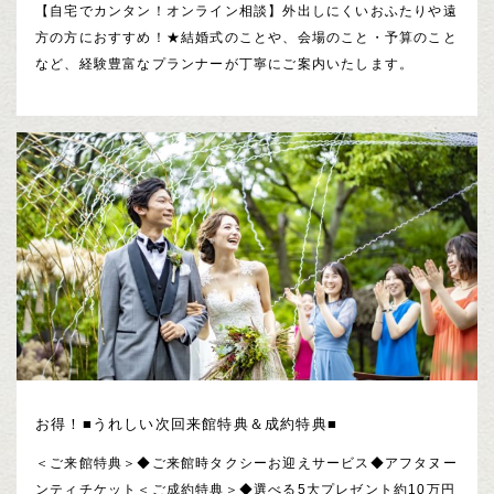
【自宅でカンタン！オンライン相談】外出しにくいおふたりや遠
方の方におすすめ！★結婚式のことや、会場のこと・予算のこと
など、経験豊富なプランナーが丁寧にご案内いたします。
お得！■うれしい次回来館特典＆成約特典■
＜ご来館特典＞◆ご来館時タクシーお迎えサービス◆アフタヌー
ンティチケット＜ご成約特典＞◆選べる5大プレゼント約10万円