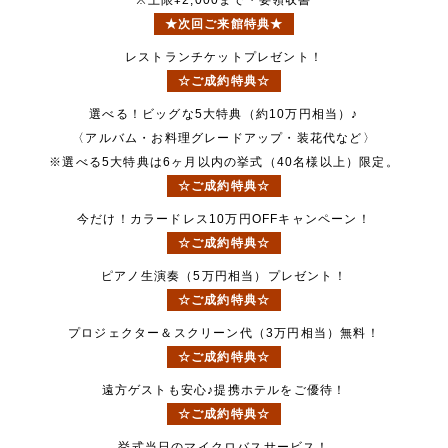
※上限¥2,000まで・要領収書
★次回ご来館特典★
レストランチケットプレゼント！
☆ご成約特典☆
選べる！ビッグな5大特典（約10万円相当）♪
〈アルバム・お料理グレードアップ・装花代など〉
※選べる5大特典は6ヶ月以内の挙式（40名様以上）限定。
☆ご成約特典☆
今だけ！カラードレス10万円OFFキャンペーン！
☆ご成約特典☆
ピアノ生演奏（5万円相当）プレゼント！
☆ご成約特典☆
プロジェクター＆スクリーン代（3万円相当）無料！
☆ご成約特典☆
遠方ゲストも安心♪提携ホテルをご優待！
☆ご成約特典☆
挙式当日のマイクロバスサービス！