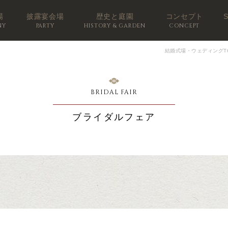
場
披露宴会場
歴史と庭園
コンセプト
NY
PARTY
HISTORY & GARDEN
CONCEPT
結婚式場・ウェディングT
BRIDAL FAIR
ブライダルフェア