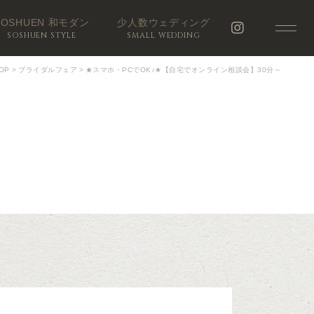
SOSHUEN 和モダン
少人数ウェディング
SOSHUEN STYLE
SMALL WEDDING
OP
>
ブライダルフェア
>
★スマホ・PCでOK♪★【自宅でオンライン相談会】30分～