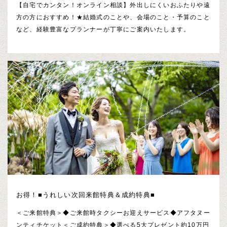
【自宅でカンタン！オンライン相談】外出しにくいおふたりや遠
方の方におすすめ！★結婚式のことや、会場のこと・予算のこと
など、経験豊富なプランナーが丁寧にご案内いたします。
お得！■うれしい次回来館特典＆成約特典■
＜ご来館特典＞◆ご来館時タクシーお迎えサービス◆アフタヌー
ンティチケット＜ご成約特典＞◆選べる5大プレゼント約10万円