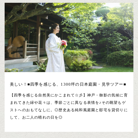
美しい！■四季を感じる、1300坪の日本庭園・見学ツアー■
【四季を感じる自然美にかこまれて☆彡】神戸・御影の気候に育
まれてきた緑や花々は、季節ごとに異なる表情を♪その眺望もゲ
ストへのおもてなしに。◎歴史ある純和風庭園と邸宅を貸切りに
して、お二人の晴れの日を◎