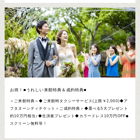
お得！■うれしい来館特典＆成約特典■
＜ご来館特典＞◆ご来館時タクシーサービス(上限￥2,000)◆ア
フタヌーンティチケット＜ご成約特典＞◆選べる5大プレゼント
約10万円相当♪◆生演奏プレゼント◆カラードレス10万円OFF◆
スクリーン無料等！