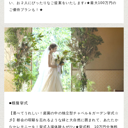
い、お２人にぴったりなご提案をいたします♪★最大100万円の
ご優待プランも！★
■模擬挙式
【選べてうれしい！庭園の中の独立型チャペル＆ガーデン挙式☆
彡】都会の喧騒を忘れるような緑と大自然に囲まれて、あたたか
なセレモニーを！挙式入場体験もぜひ♪★挙式料、10万円分無料