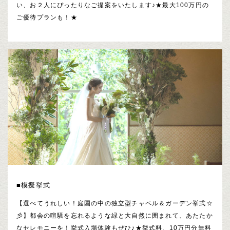
い、お２人にぴったりなご提案をいたします♪★最大100万円の
ご優待プランも！★
■模擬挙式
【選べてうれしい！庭園の中の独立型チャペル＆ガーデン挙式☆
彡】都会の喧騒を忘れるような緑と大自然に囲まれて、あたたか
なセレモニーを！挙式入場体験もぜひ♪★挙式料、10万円分無料