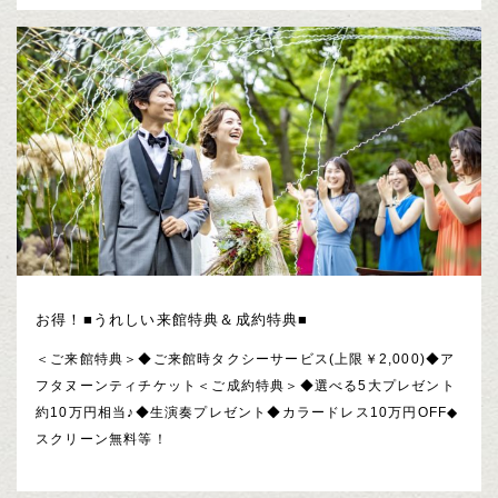
お得！■うれしい来館特典＆成約特典■
＜ご来館特典＞◆ご来館時タクシーサービス(上限￥2,000)◆ア
フタヌーンティチケット＜ご成約特典＞◆選べる5大プレゼント
約10万円相当♪◆生演奏プレゼント◆カラードレス10万円OFF◆
スクリーン無料等！