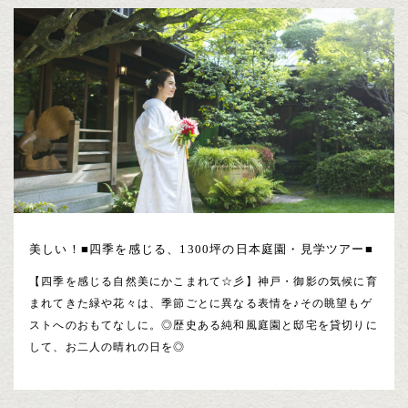
美しい！■四季を感じる、1300坪の日本庭園・見学ツアー■
【四季を感じる自然美にかこまれて☆彡】神戸・御影の気候に育
まれてきた緑や花々は、季節ごとに異なる表情を♪その眺望もゲ
ストへのおもてなしに。◎歴史ある純和風庭園と邸宅を貸切りに
して、お二人の晴れの日を◎