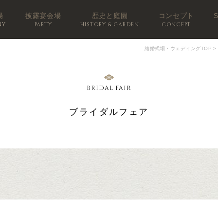
場
披露宴会場
歴史と庭園
コンセプト
NY
PARTY
HISTORY & GARDEN
CONCEPT
結婚式場・ウェディングTOP
>
BRIDAL FAIR
ブライダルフェア