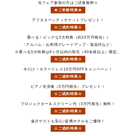
当フェア参加の方はご試食無料☆
★ご来館特典★
アフタヌーンティチケットプレゼント！
☆ご成約特典☆
選べる！ビッグな5大特典（約10万円相当）♪
〈アルバム・お料理グレードアップ・装花代など〉
※選べる5大特典は6ヶ月以内の挙式（40名様以上）限定。
☆ご成約特典☆
今だけ！カラードレス10万円OFFキャンペーン！
☆ご成約特典☆
ピアノ生演奏（5万円相当）プレゼント！
☆ご成約特典☆
プロジェクター＆スクリーン代（3万円相当）無料！
☆ご成約特典☆
遠方ゲストも安心♪提携ホテルをご優待！
☆ご成約特典☆