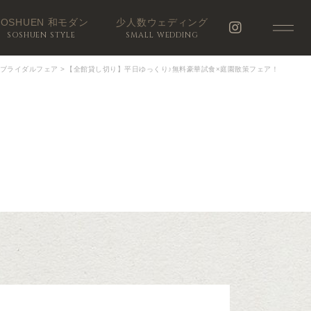
SOSHUEN 和モダン
少人数ウェディング
SOSHUEN STYLE
SMALL WEDDING
ブライダルフェア
>
【全館貸し切り】平日ゆっくり♪無料豪華試食×庭園散策フェア！