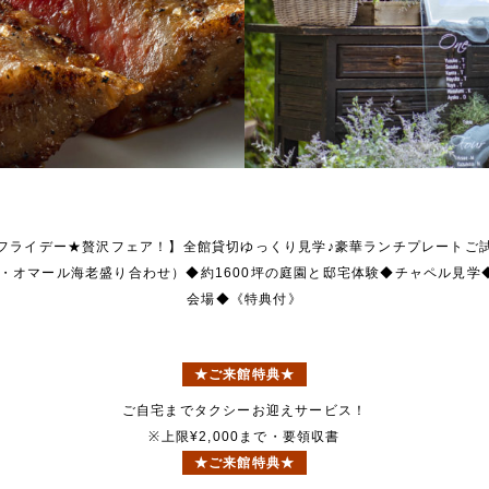
フライデー★贅沢フェア！】全館貸切ゆっくり見学♪豪華ランチプレートご
・オマール海老盛り合わせ）◆約1600坪の庭園と邸宅体験◆チャペル見学
会場◆《特典付》
★ご来館特典★
ご自宅までタクシーお迎えサービス！
※上限¥2,000まで・要領収書
★ご来館特典★