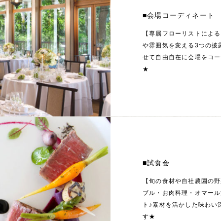
■会場コーディネート
【専属フローリストによる
や雰囲気を変える3つの披
せて自由自在に会場をコー
★
■試食会
【旬の食材や自社農園の野
ブル・お肉料理・オマール
ト♪素材を活かした味わい
す★