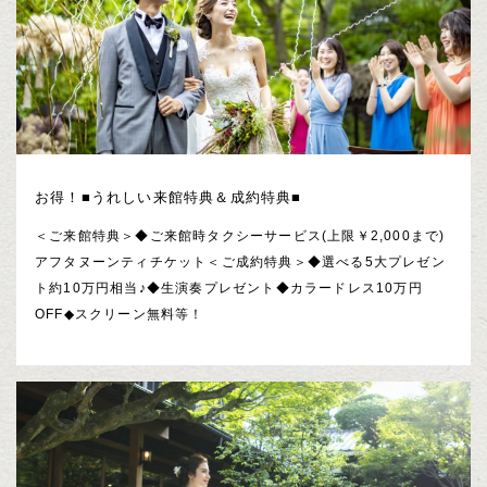
お得！■うれしい来館特典＆成約特典■
＜ご来館特典＞◆ご来館時タクシーサービス(上限￥2,000まで)
アフタヌーンティチケット＜ご成約特典＞◆選べる5大プレゼン
ト約10万円相当♪◆生演奏プレゼント◆カラードレス10万円
OFF◆スクリーン無料等！