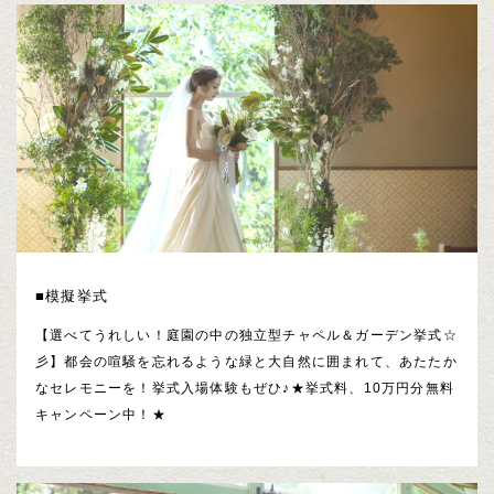
■模擬挙式
【選べてうれしい！庭園の中の独立型チャペル＆ガーデン挙式☆
彡】都会の喧騒を忘れるような緑と大自然に囲まれて、あたたか
なセレモニーを！挙式入場体験もぜひ♪★挙式料、10万円分無料
キャンペーン中！★