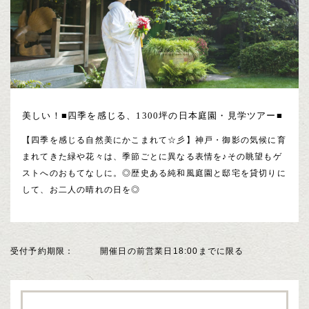
美しい！■四季を感じる、1300坪の日本庭園・見学ツアー■
【四季を感じる自然美にかこまれて☆彡】神戸・御影の気候に育
まれてきた緑や花々は、季節ごとに異なる表情を♪その眺望もゲ
ストへのおもてなしに。◎歴史ある純和風庭園と邸宅を貸切りに
して、お二人の晴れの日を◎
受付予約期限
開催日の前営業日18:00までに限る