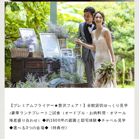
【プレミアムフライデー★贅沢フェア！】全館貸切ゆっくり見学
♪豪華ランチプレートご試食（オードブル・お肉料理・オマール
海老盛り合わせ）◆約1600坪の庭園と邸宅体験◆チャペル見学
◆選べる3つの会場◆《特典付》