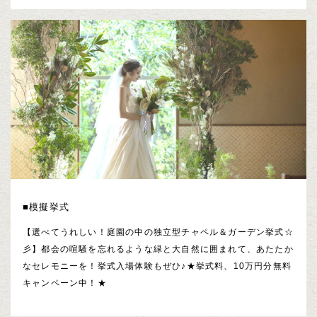
■模擬挙式
【選べてうれしい！庭園の中の独立型チャペル＆ガーデン挙式☆
彡】都会の喧騒を忘れるような緑と大自然に囲まれて、あたたか
なセレモニーを！挙式入場体験もぜひ♪★挙式料、10万円分無料
キャンペーン中！★