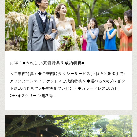
お得！■うれしい来館特典＆成約特典■
＜ご来館特典＞◆ご来館時タクシーサービス(上限￥2,000まで)
アフタヌーンティチケット＜ご成約特典＞◆選べる5大プレゼン
ト約10万円相当♪◆生演奏プレゼント◆カラードレス10万円
OFF◆スクリーン無料等！