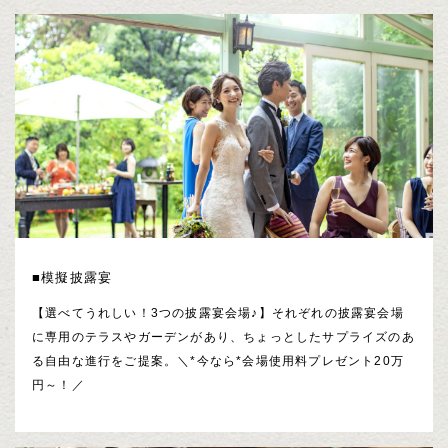
■模擬披露宴
【選べてうれしい！3つの披露宴会場♪】それぞれの披露宴会場
に専用のテラスやガーデンがあり、ちょっとしたサプライズのあ
る自由な進行をご提案。＼*今なら*会場使用料プレゼント20万
円～！／