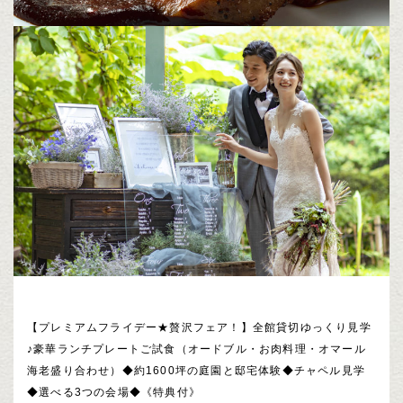
【プレミアムフライデー★贅沢フェア！】全館貸切ゆっくり見学
♪豪華ランチプレートご試食（オードブル・お肉料理・オマール
海老盛り合わせ）◆約1600坪の庭園と邸宅体験◆チャペル見学
◆選べる3つの会場◆《特典付》