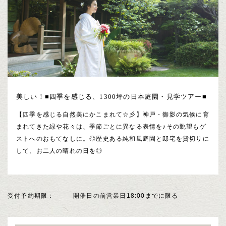
美しい！■四季を感じる、1300坪の日本庭園・見学ツアー■
【四季を感じる自然美にかこまれて☆彡】神戸・御影の気候に育
まれてきた緑や花々は、季節ごとに異なる表情を♪その眺望もゲ
ストへのおもてなしに。◎歴史ある純和風庭園と邸宅を貸切りに
して、お二人の晴れの日を◎
受付予約期限
開催日の前営業日18:00までに限る