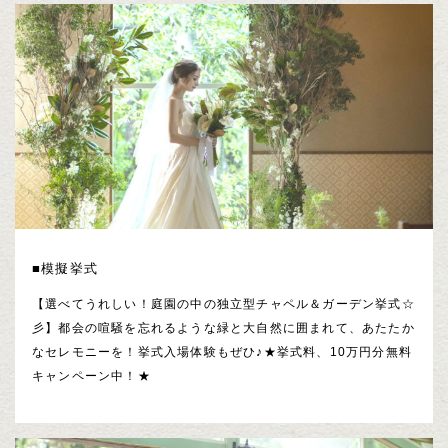
■模擬挙式
【選べてうれしい！庭園の中の独立型チャペル＆ガーデン挙式☆
彡】都会の喧騒を忘れるような緑と大自然に囲まれて、あたたか
なセレモニーを！挙式入場体験もぜひ♪★挙式料、10万円分無料
キャンペーン中！★