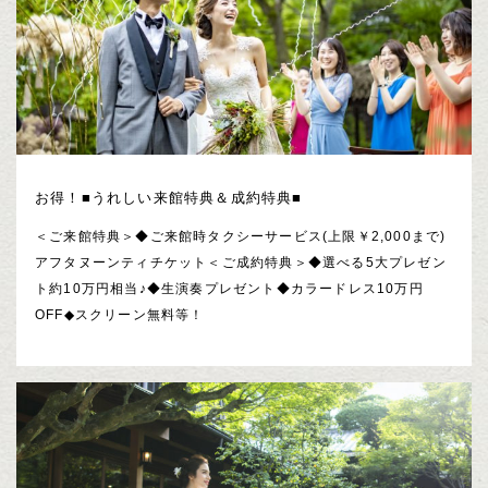
お得！■うれしい来館特典＆成約特典■
＜ご来館特典＞◆ご来館時タクシーサービス(上限￥2,000まで)
アフタヌーンティチケット＜ご成約特典＞◆選べる5大プレゼン
ト約10万円相当♪◆生演奏プレゼント◆カラードレス10万円
OFF◆スクリーン無料等！