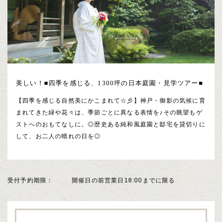
美しい！■四季を感じる、1300坪の日本庭園・見学ツアー■
【四季を感じる自然美にかこまれて☆彡】神戸・御影の気候に育
まれてきた緑や花々は、季節ごとに異なる表情を♪その眺望もゲ
ストへのおもてなしに。◎歴史ある純和風庭園と邸宅を貸切りに
して、お二人の晴れの日を◎
受付予約期限
開催日の前営業日18:00までに限る