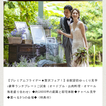
【プレミアムフライデー★贅沢フェア！】全館貸切ゆっくり見学
♪豪華ランチプレートご試食（オードブル・お肉料理・オマール
海老盛り合わせ）◆約1600坪の庭園と邸宅体験◆チャペル見学
◆選べる3つの会場◆《特典付》