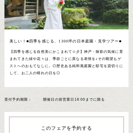
美しい！■四季を感じる、1300坪の日本庭園・見学ツアー■
【四季を感じる自然美にかこまれて☆彡】神戸・御影の気候に育
まれてきた緑や花々は、季節ごとに異なる表情を♪その眺望もゲ
ストへのおもてなしに。◎歴史ある純和風庭園と邸宅を貸切りに
して、お二人の晴れの日を◎
受付予約期限
開催日の前営業日18:00までに限る
このフェアを予約する