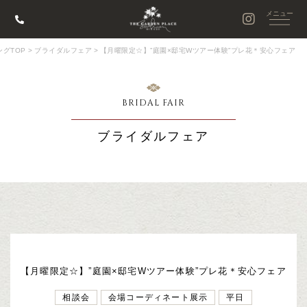
グTOP
>
ブライダルフェア
>
【月曜限定☆】”庭園×邸宅Wツアー体験”プレ花＊安心フェア
BRIDAL FAIR
ブライダルフェア
【月曜限定☆】”庭園×邸宅Wツアー体験”プレ花＊安心フェア
相談会
会場コーディネート展示
平日