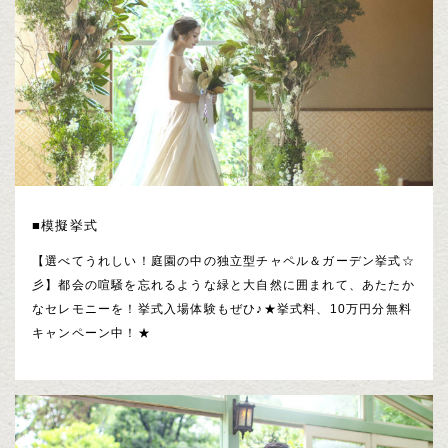
■模擬挙式
【選べてうれしい！庭園の中の独立型チャペル＆ガーデン挙式☆
彡】都会の喧騒を忘れるような緑と大自然に囲まれて、あたたか
なセレモニーを！挙式入場体験もぜひ♪★挙式料、10万円分無料
キャンペーン中！★