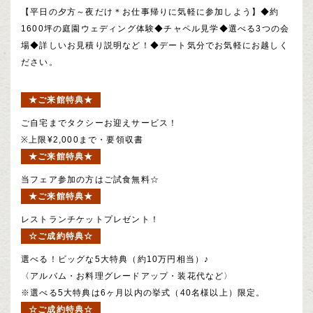
【平日の夕方～夜だけ＊お仕事帰りに気軽に参加しよう】◆約
1600坪の庭園ウェディング体験◆チャペル見学◆選べる3つの会
場◆詳しいお見積り説明など！◆デート気分でお気軽にお越しく
ださい。
★ご来館特典★
ご自宅までタクシーお迎えサービス！
※上限¥2,000まで・要領収書
★ご来館特典★
当フェア参加の方はご試食無料☆
★ご来館特典★
レストランチケットプレゼント！
☆ご成約特典☆
選べる！ビッグな5大特典（約10万円相当）♪
〈アルバム・お料理グレードアップ・装花代など〉
※選べる5大特典は6ヶ月以内の挙式（40名様以上）限定。
☆ご成約特典☆