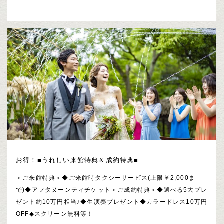
お得！■うれしい来館特典＆成約特典■
＜ご来館特典＞◆ご来館時タクシーサービス(上限￥2,000ま
で)◆アフタヌーンティチケット＜ご成約特典＞◆選べる5大プレ
ゼント約10万円相当♪◆生演奏プレゼント◆カラードレス10万円
OFF◆スクリーン無料等！