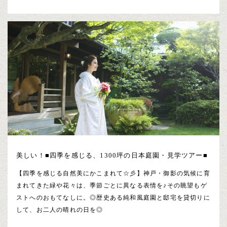
美しい！■四季を感じる、1300坪の日本庭園・見学ツアー■
【四季を感じる自然美にかこまれて☆彡】神戸・御影の気候に育
まれてきた緑や花々は、季節ごとに異なる表情を♪その眺望もゲ
ストへのおもてなしに。◎歴史ある純和風庭園と邸宅を貸切りに
して、お二人の晴れの日を◎