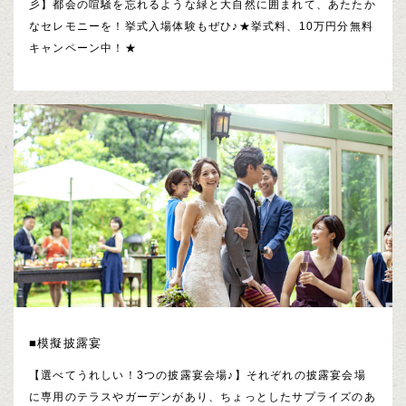
彡】都会の喧騒を忘れるような緑と大自然に囲まれて、あたたか
なセレモニーを！挙式入場体験もぜひ♪★挙式料、10万円分無料
キャンペーン中！★
■模擬披露宴
【選べてうれしい！3つの披露宴会場♪】それぞれの披露宴会場
に専用のテラスやガーデンがあり、ちょっとしたサプライズのあ