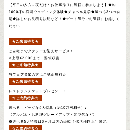
【平日の夕方～夜だけ＊お仕事帰りに気軽に参加しよう】◆約
1600坪の庭園ウェディング体験◆チャペル見学◆選べる3つの会
場◆詳しいお見積り説明など！◆デート気分でお気軽にお越しく
ださい。
★ご来館特典★
ご自宅までタクシーお迎えサービス！
※上限¥2,000まで・要領収書
★ご来館特典★
当フェア参加の方はご試食無料☆
★ご来館特典★
レストランチケットプレゼント！
☆ご成約特典☆
選べる！ビッグな5大特典（約10万円相当）♪
〈アルバム・お料理グレードアップ・装花代など〉
※選べる5大特典は6ヶ月以内の挙式（40名様以上）限定。
☆ご成約特典☆