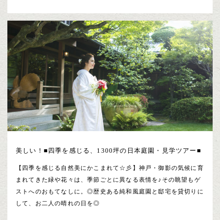
美しい！■四季を感じる、1300坪の日本庭園・見学ツアー■
【四季を感じる自然美にかこまれて☆彡】神戸・御影の気候に育
まれてきた緑や花々は、季節ごとに異なる表情を♪その眺望もゲ
ストへのおもてなしに。◎歴史ある純和風庭園と邸宅を貸切りに
して、お二人の晴れの日を◎