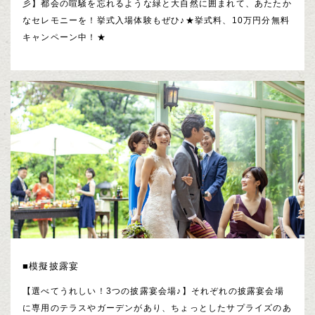
彡】都会の喧騒を忘れるような緑と大自然に囲まれて、あたたか
なセレモニーを！挙式入場体験もぜひ♪★挙式料、10万円分無料
キャンペーン中！★
■模擬披露宴
【選べてうれしい！3つの披露宴会場♪】それぞれの披露宴会場
に専用のテラスやガーデンがあり、ちょっとしたサプライズのあ