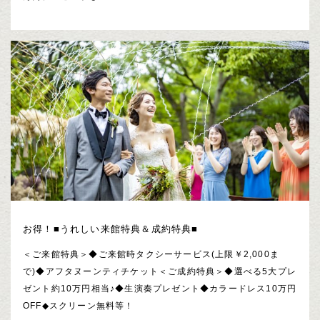
お得！■うれしい来館特典＆成約特典■
＜ご来館特典＞◆ご来館時タクシーサービス(上限￥2,000ま
で)◆アフタヌーンティチケット＜ご成約特典＞◆選べる5大プレ
ゼント約10万円相当♪◆生演奏プレゼント◆カラードレス10万円
OFF◆スクリーン無料等！