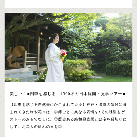
美しい！■四季を感じる、1300坪の日本庭園・見学ツアー■
【四季を感じる自然美にかこまれて☆彡】神戸・御影の気候に育
まれてきた緑や花々は、季節ごとに異なる表情を♪その眺望もゲ
ストへのおもてなしに。◎歴史ある純和風庭園と邸宅を貸切りに
して、お二人の晴れの日を◎