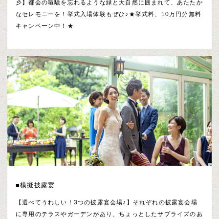
彡】都会の喧騒を忘れるような緑と大自然に囲まれて、あたたか
なセレモニーを！挙式入場体験もぜひ♪★挙式料、10万円分無料
キャンペーン中！★
■模擬披露宴
【選べてうれしい！3つの披露宴会場♪】それぞれの披露宴会場
に専用のテラスやガーデンがあり、ちょっとしたサプライズのあ