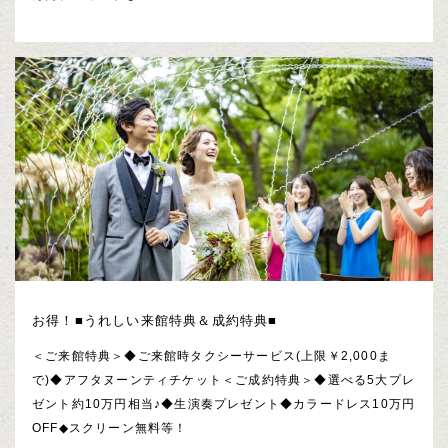
お得！■うれしい来館特典＆成約特典■
＜ご来館特典＞◆ご来館時タクシーサービス(上限￥2,000ま
で)◆アフタヌーンティチケット＜ご成約特典＞◆選べる5大プレ
ゼント約10万円相当♪◆生演奏プレゼント◆カラードレス10万円
OFF◆スクリーン無料等！