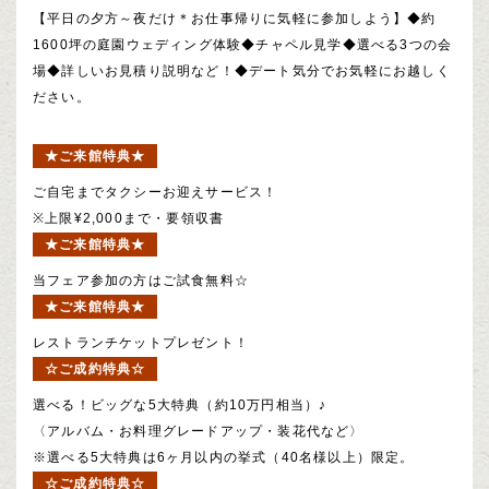
【平日の夕方～夜だけ＊お仕事帰りに気軽に参加しよう】◆約
1600坪の庭園ウェディング体験◆チャペル見学◆選べる3つの会
場◆詳しいお見積り説明など！◆デート気分でお気軽にお越しく
ださい。
★ご来館特典★
ご自宅までタクシーお迎えサービス！
※上限¥2,000まで・要領収書
★ご来館特典★
当フェア参加の方はご試食無料☆
★ご来館特典★
レストランチケットプレゼント！
☆ご成約特典☆
選べる！ビッグな5大特典（約10万円相当）♪
〈アルバム・お料理グレードアップ・装花代など〉
※選べる5大特典は6ヶ月以内の挙式（40名様以上）限定。
☆ご成約特典☆