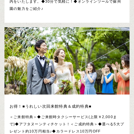
内をいたします。◆30分で気軽に！◆オンラインツールで蘇州
園の魅力をご紹介♪
お得！■うれしい次回来館特典＆成約特典■
＜ご来館特典＞◆ご来館時タクシーサービス(上限￥2,000ま
で)◆アフタヌーンティチケット！＜ご成約特典＞◆選べる5大プ
レゼント約10万円相当♪◆カラードレス10万円OFF