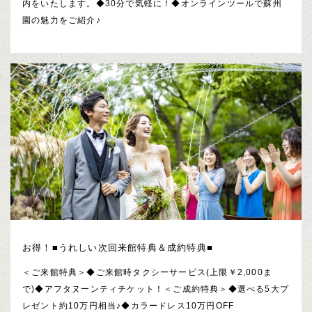
内をいたします。◆30分で気軽に！◆オンラインツールで蘇州
園の魅力をご紹介♪
お得！■うれしい次回来館特典＆成約特典■
＜ご来館特典＞◆ご来館時タクシーサービス(上限￥2,000ま
で)◆アフタヌーンティチケット！＜ご成約特典＞◆選べる5大プ
レゼント約10万円相当♪◆カラードレス10万円OFF