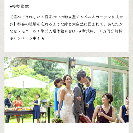
■模擬挙式
【選べてうれしい！庭園の中の独立型チャペル＆ガーデン挙式☆
彡】都会の喧騒を忘れるような緑と大自然に囲まれて、あたたか
なセレモニーを！挙式入場体験もぜひ♪★挙式料、10万円分無料
キャンペーン中！★