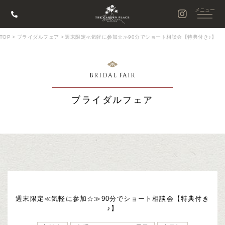
TOP
>
ブライダルフェア
>
週末限定≪気軽に参加☆≫90分でショート相談会【特典付き♪】
BRIDAL FAIR
ブライダルフェア
週末限定≪気軽に参加☆≫90分でショート相談会【特典付き
♪】