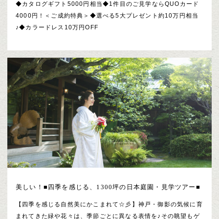
◆カタログギフト5000円相当◆1件目のご見学ならQUOカード
4000円！＜ご成約特典＞◆選べる5大プレゼント約10万円相当
♪◆カラードレス10万円OFF
美しい！■四季を感じる、1300坪の日本庭園・見学ツアー■
【四季を感じる自然美にかこまれて☆彡】神戸・御影の気候に育
まれてきた緑や花々は、季節ごとに異なる表情を♪その眺望もゲ