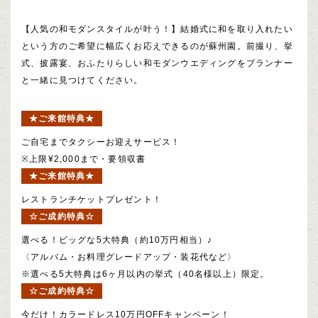
【人気の和モダンスタイルが叶う！】結婚式に和を取り入れたい
という方のご希望に幅広くお応えできるのが蘇州園。前撮り、挙
式、披露宴、おふたりらしい和モダンウエディングをプランナー
と一緒に見つけてください。
★ご来館特典★
ご自宅までタクシーお迎えサービス！
※上限¥2,000まで・要領収書
★ご来館特典★
レストランチケットプレゼント！
☆ご成約特典☆
選べる！ビッグな5大特典（約10万円相当）♪
〈アルバム・お料理グレードアップ・装花代など〉
※選べる5大特典は6ヶ月以内の挙式（40名様以上）限定。
☆ご成約特典☆
今だけ！カラードレス10万円OFFキャンペーン！