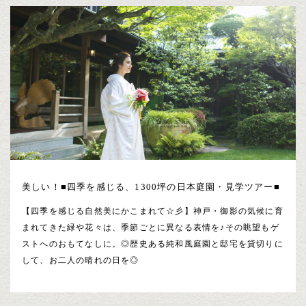
美しい！■四季を感じる、1300坪の日本庭園・見学ツアー■
【四季を感じる自然美にかこまれて☆彡】神戸・御影の気候に育
まれてきた緑や花々は、季節ごとに異なる表情を♪その眺望もゲ
ストへのおもてなしに。◎歴史ある純和風庭園と邸宅を貸切りに
して、お二人の晴れの日を◎