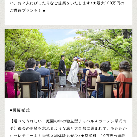
い、お２人にぴったりなご提案をいたします♪★最大100万円の
ご優待プランも！★
■模擬挙式
【選べてうれしい！庭園の中の独立型チャペル＆ガーデン挙式☆
彡】都会の喧騒を忘れるような緑と大自然に囲まれて、あたたか
なセレモニーを！挙式入場体験もぜひ♪★挙式料、10万円分無料