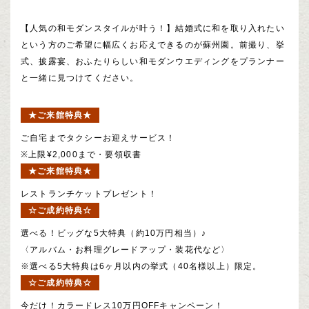
【人気の和モダンスタイルが叶う！】結婚式に和を取り入れたい
という方のご希望に幅広くお応えできるのが蘇州園。前撮り、挙
式、披露宴、おふたりらしい和モダンウエディングをプランナー
と一緒に見つけてください。
★ご来館特典★
ご自宅までタクシーお迎えサービス！
※上限¥2,000まで・要領収書
★ご来館特典★
レストランチケットプレゼント！
☆ご成約特典☆
選べる！ビッグな5大特典（約10万円相当）♪
〈アルバム・お料理グレードアップ・装花代など〉
※選べる5大特典は6ヶ月以内の挙式（40名様以上）限定。
☆ご成約特典☆
今だけ！カラードレス10万円OFFキャンペーン！