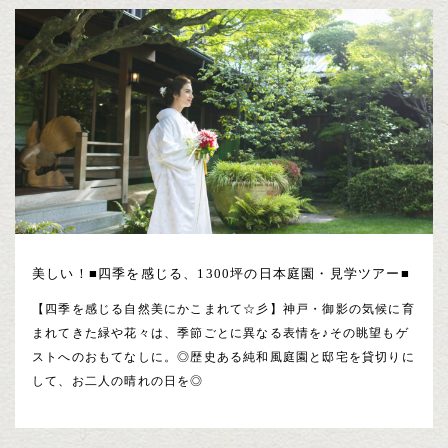
美しい！■四季を感じる、1300坪の日本庭園・見学ツアー■
【四季を感じる自然美にかこまれて☆彡】神戸・御影の気候に育
まれてきた緑や花々は、季節ごとに異なる表情を♪その眺望もゲ
ストへのおもてなしに。◎歴史ある純和風庭園と邸宅を貸切りに
して、お二人の晴れの日を◎