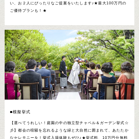
い、お２人にぴったりなご提案をいたします♪★最大100万円の
ご優待プランも！★
■模擬挙式
【選べてうれしい！庭園の中の独立型チャペル＆ガーデン挙式☆
彡】都会の喧騒を忘れるような緑と大自然に囲まれて、あたたか
なセレモニーを！挙式入場体験もぜひ♪★挙式料、10万円分無料