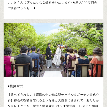
い、お２人にぴったりなご提案をいたします♪★最大100万円の
ご優待プランも！★
■模擬挙式
【選べてうれしい！庭園の中の独立型チャペル＆ガーデン挙式☆
彡】都会の喧騒を忘れるような緑と大自然に囲まれて、あたたか
なセレモニーを！挙式入場体験もぜひ♪★挙式料、10万円分無料