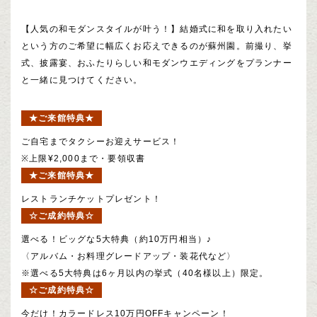
【人気の和モダンスタイルが叶う！】結婚式に和を取り入れたい
という方のご希望に幅広くお応えできるのが蘇州園。前撮り、挙
式、披露宴、おふたりらしい和モダンウエディングをプランナー
と一緒に見つけてください。
★ご来館特典★
ご自宅までタクシーお迎えサービス！
※上限¥2,000まで・要領収書
★ご来館特典★
レストランチケットプレゼント！
☆ご成約特典☆
選べる！ビッグな5大特典（約10万円相当）♪
〈アルバム・お料理グレードアップ・装花代など〉
※選べる5大特典は6ヶ月以内の挙式（40名様以上）限定。
☆ご成約特典☆
今だけ！カラードレス10万円OFFキャンペーン！