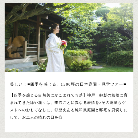
美しい！■四季を感じる、1300坪の日本庭園・見学ツアー■
【四季を感じる自然美にかこまれて☆彡】神戸・御影の気候に育
まれてきた緑や花々は、季節ごとに異なる表情を♪その眺望もゲ
ストへのおもてなしに。◎歴史ある純和風庭園と邸宅を貸切りに
して、お二人の晴れの日を◎