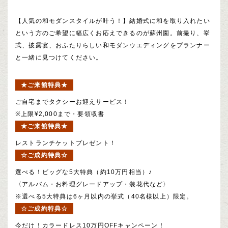
【人気の和モダンスタイルが叶う！】結婚式に和を取り入れたい
という方のご希望に幅広くお応えできるのが蘇州園。前撮り、挙
式、披露宴、おふたりらしい和モダンウエディングをプランナー
と一緒に見つけてください。
★ご来館特典★
ご自宅までタクシーお迎えサービス！
※上限¥2,000まで・要領収書
★ご来館特典★
レストランチケットプレゼント！
☆ご成約特典☆
選べる！ビッグな5大特典（約10万円相当）♪
〈アルバム・お料理グレードアップ・装花代など〉
※選べる5大特典は6ヶ月以内の挙式（40名様以上）限定。
☆ご成約特典☆
今だけ！カラードレス10万円OFFキャンペーン！