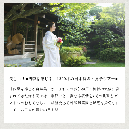
美しい！■四季を感じる、1300坪の日本庭園・見学ツアー■
【四季を感じる自然美にかこまれて☆彡】神戸・御影の気候に育
まれてきた緑や花々は、季節ごとに異なる表情を♪その眺望もゲ
ストへのおもてなしに。◎歴史ある純和風庭園と邸宅を貸切りに
して、お二人の晴れの日を◎