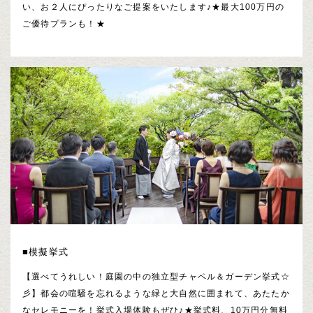
い、お２人にぴったりなご提案をいたします♪★最大100万円の
ご優待プランも！★
■模擬挙式
【選べてうれしい！庭園の中の独立型チャペル＆ガーデン挙式☆
彡】都会の喧騒を忘れるような緑と大自然に囲まれて、あたたか
なセレモニーを！挙式入場体験もぜひ♪★挙式料、10万円分無料