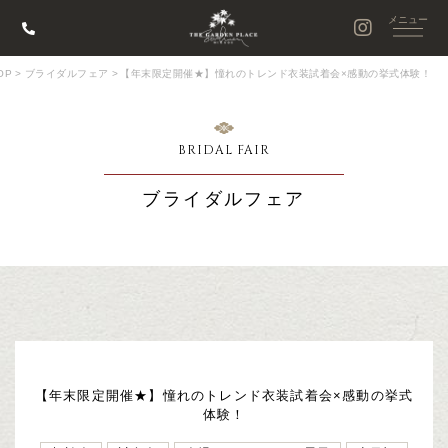
OP
>
ブライダルフェア
>
【年末限定開催★】憧れのトレンド衣装試着会×感動の挙式体験！
BRIDAL FAIR
ブライダルフェア
【年末限定開催★】憧れのトレンド衣装試着会×感動の挙式
体験！