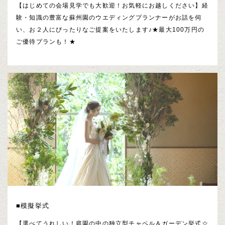
【はじめての会場見学でも大歓迎！お気軽にお越しください】経
験・知識の豊富な蘇州園のウエディングプランナーがお話を伺
い、お２人にぴったりなご提案をいたします♪★最大100万円の
ご優待プランも！★
■模擬挙式
【選べてうれしい！庭園の中の独立型チャペル＆ガーデン挙式☆