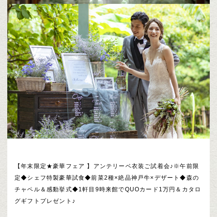
【年末限定★豪華フェア 】アンテリーベ衣装ご試着会♪※午前限
定◆シェフ特製豪華試食◆前菜2種×絶品神戸牛×デザート◆森の
チャペル＆感動挙式◆1軒目9時来館でQUOカード1万円＆カタロ
グギフトプレゼント♪