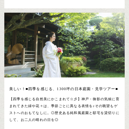
美しい！■四季を感じる、1300坪の日本庭園・見学ツアー■
【四季を感じる自然美にかこまれて☆彡】神戸・御影の気候に育
まれてきた緑や花々は、季節ごとに異なる表情を♪その眺望もゲ
ストへのおもてなしに。◎歴史ある純和風庭園と邸宅を貸切りに
して、お二人の晴れの日を◎