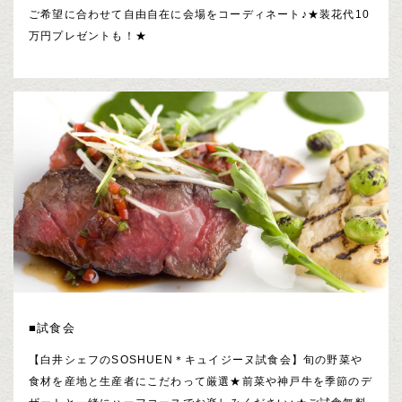
ご希望に合わせて自由自在に会場をコーディネート♪★装花代10
万円プレゼントも！★
■試食会
【白井シェフのSOSHUEN＊キュイジーヌ試食会】旬の野菜や
食材を産地と生産者にこだわって厳選★前菜や神戸牛を季節のデ