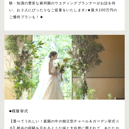
験・知識の豊富な蘇州園のウエディングプランナーがお話を伺
い、お２人にぴったりなご提案をいたします♪★最大100万円の
ご優待プランも！★
■模擬挙式
【選べてうれしい！庭園の中の独立型チャペル＆ガーデン挙式☆
彡】都会の喧騒を忘れるような緑と大自然に囲まれて、あたたか