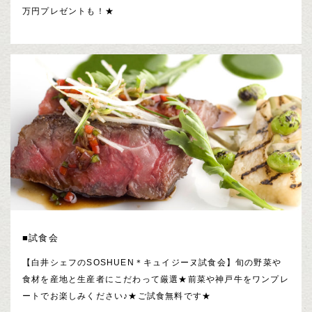
万円プレゼントも！★
■試食会
【白井シェフのSOSHUEN＊キュイジーヌ試食会】旬の野菜や
食材を産地と生産者にこだわって厳選★前菜や神戸牛をワンプレ
ートでお楽しみください♪★ご試食無料です★