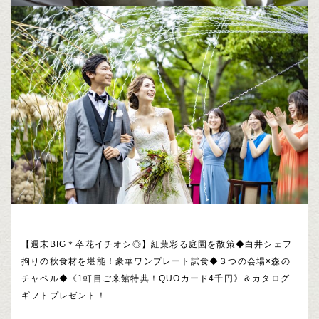
【週末BIG＊卒花イチオシ◎】紅葉彩る庭園を散策◆白井シェフ
拘りの秋食材を堪能！豪華ワンプレート試食◆３つの会場×森の
チャペル◆《1軒目ご来館特典！QUOカード4千円》＆カタログ
ギフトプレゼント！