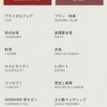
ブライダルフェア
プラン・特典
FAIR
WEDDING PLAN
挙式会場
披露宴会場
CEREMONY
PARTY
料理
衣装
CUISINE
DRESS & TUXEDO
ホスピタリティ
レポート
HOSPITALITY
REPORT
コンセプト
歴史と庭園
CONCEPT
HISTORY & GARDEN
SOSHUEN 和モダン
少人数ウェディング
SOSHUEN STYLE
SMALL WEDDING