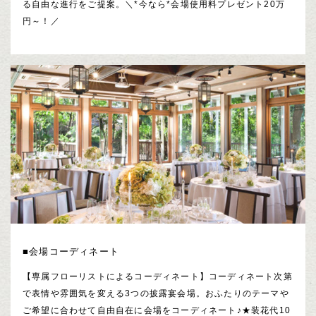
る自由な進行をご提案。＼*今なら*会場使用料プレゼント20万
円～！／
■会場コーディネート
【専属フローリストによるコーディネート】コーディネート次第
で表情や雰囲気を変える3つの披露宴会場。おふたりのテーマや
ご希望に合わせて自由自在に会場をコーディネート♪★装花代10