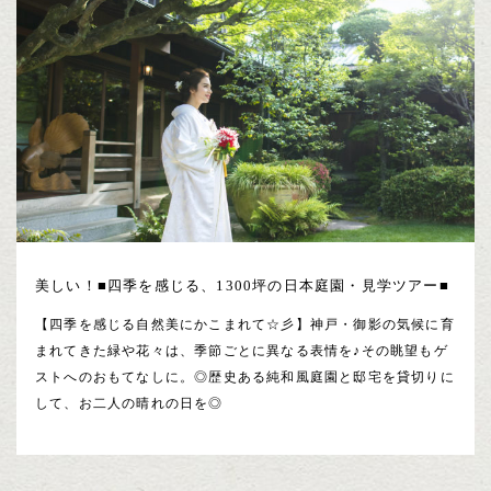
美しい！■四季を感じる、1300坪の日本庭園・見学ツアー■
【四季を感じる自然美にかこまれて☆彡】神戸・御影の気候に育
まれてきた緑や花々は、季節ごとに異なる表情を♪その眺望もゲ
ストへのおもてなしに。◎歴史ある純和風庭園と邸宅を貸切りに
して、お二人の晴れの日を◎