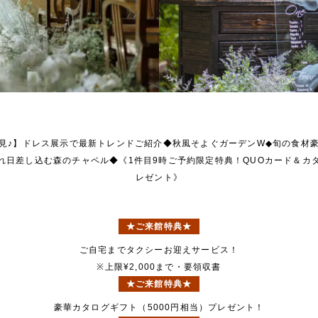
見♪】ドレス展示で最新トレンドご紹介◆秋風そよぐガーデンW◆旬の食材
れ日差し込む森のチャペル◆《1件目9時ご予約限定特典！QUOカード＆カ
レゼント》
★ご来館特典★
ご自宅までタクシーお迎えサービス！
※上限¥2,000まで・要領収書
★ご来館特典★
豪華カタログギフト（5000円相当）プレゼント！