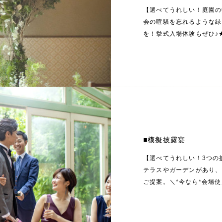
【選べてうれしい！庭園の
会の喧騒を忘れるような緑
を！挙式入場体験もぜひ♪
■模擬披露宴
【選べてうれしい！3つの
テラスやガーデンがあり、
ご提案。＼*今なら*会場