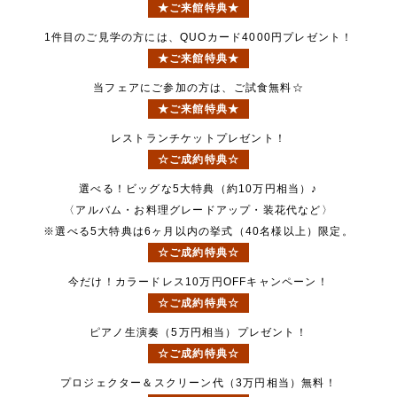
★ご来館特典★
1件目のご見学の方には、QUOカード4000円プレゼント！
★ご来館特典★
当フェアにご参加の方は、ご試食無料☆
★ご来館特典★
レストランチケットプレゼント！
☆ご成約特典☆
選べる！ビッグな5大特典（約10万円相当）♪
〈アルバム・お料理グレードアップ・装花代など〉
※選べる5大特典は6ヶ月以内の挙式（40名様以上）限定。
☆ご成約特典☆
今だけ！カラードレス10万円OFFキャンペーン！
☆ご成約特典☆
ピアノ生演奏（5万円相当）プレゼント！
☆ご成約特典☆
プロジェクター＆スクリーン代（3万円相当）無料！