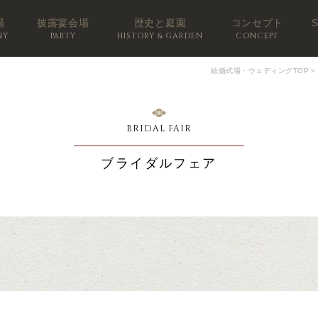
場
披露宴会場
歴史と庭園
コンセプト
NY
PARTY
HISTORY & GARDEN
CONCEPT
結婚式場・ウェディングTOP
>
BRIDAL FAIR
ブライダルフェア