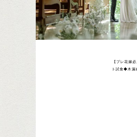
【プレ花嫁必
ト試食◆木漏