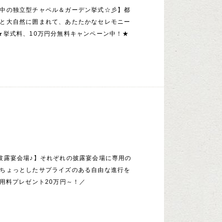
中の独立型チャペル＆ガーデン挙式☆彡】都
と大自然に囲まれて、あたたかなセレモニー
★挙式料、10万円分無料キャンペーン中！★
披露宴会場♪】それぞれの披露宴会場に専用の
ちょっとしたサプライズのある自由な進行を
使用料プレゼント20万円～！／