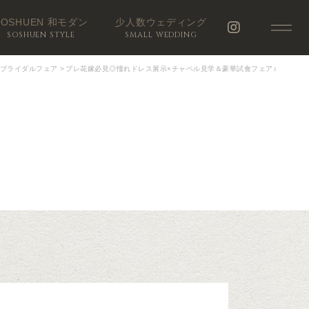
SOSHUEN 和モダン
少人数ウェディング
SOSHUEN STYLE
SMALL WEDDING
ブライダルフェア
>
プレ花嫁必見◎憧れドレス展示×チャペル見学＆豪華試食フェア♪