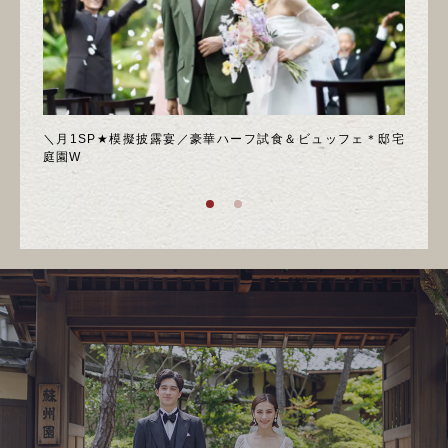
喫フェ
＼月1SP★模擬披露宴／豪華ハーフ試食＆ビュッフェ＊邸宅
◆週
庭園W
ア！