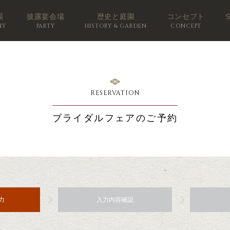
場
披露宴会場
歴史と庭園
コンセプト
NY
PARTY
HISTORY & GARDEN
CONCEPT
RESERVATION
ブライダルフェアのご予約
力
入力内容確認