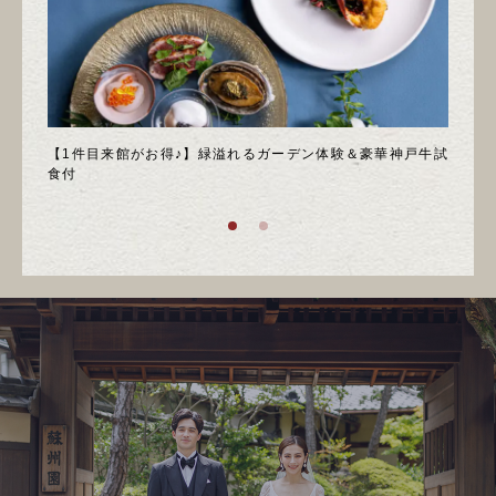
＊邸宅
【1件目来館がお得♪】緑溢れるガーデン体験＆豪華神戸牛試
＼月
食付
庭園