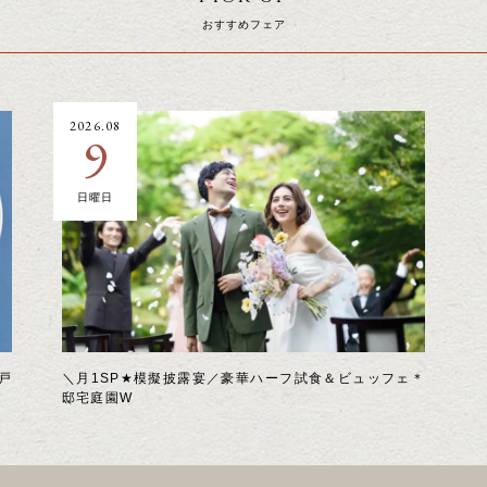
おすすめフェア
2026.08
9
日曜日
戸
＼月1SP★模擬披露宴／豪華ハーフ試食＆ビュッフェ＊
邸宅庭園W