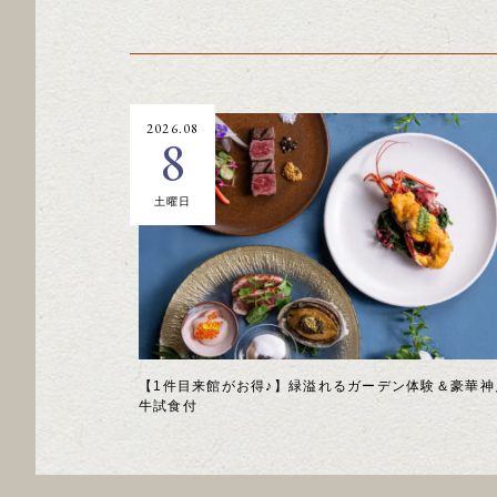
2026.08
8
土曜日
【1件目来館がお得♪】緑溢れるガーデン体験＆豪華神
牛試食付