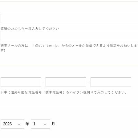
確認のためもう一度入力してください
携帯メールの方は、「@soshuen.jp」からのメールが受信できるよう設定をお願いし
す)
-
-
日中に連絡可能な電話番号（携帯電話可）をハイフン区切りで入力してください。
年
月