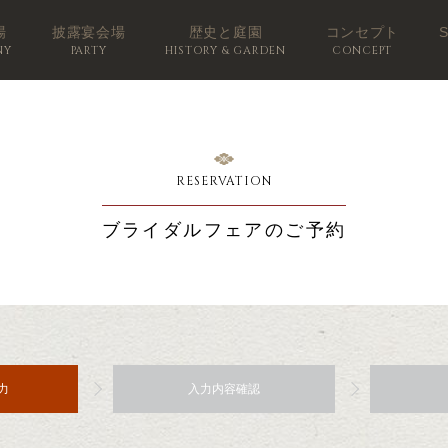
場
披露宴会場
歴史と庭園
コンセプト
NY
PARTY
HISTORY & GARDEN
CONCEPT
RESERVATION
ブライダルフェアのご予約
力
入力内容確認