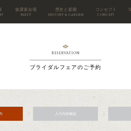
場
披露宴会場
歴史と庭園
コンセプト
NY
PARTY
HISTORY & GARDEN
CONCEPT
RESERVATION
ブライダルフェアのご予約
力
入力内容確認