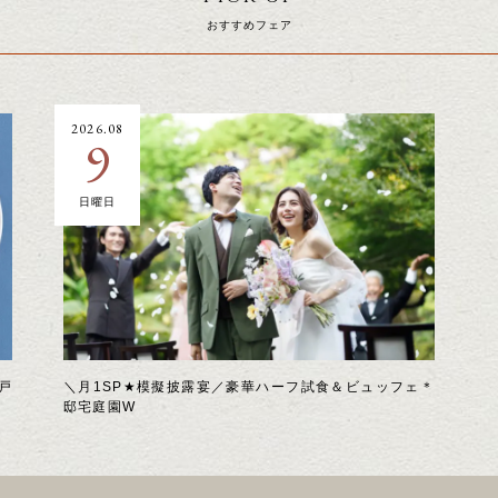
おすすめフェア
2026.08
9
日曜日
戸
＼月1SP★模擬披露宴／豪華ハーフ試食＆ビュッフェ＊
邸宅庭園W