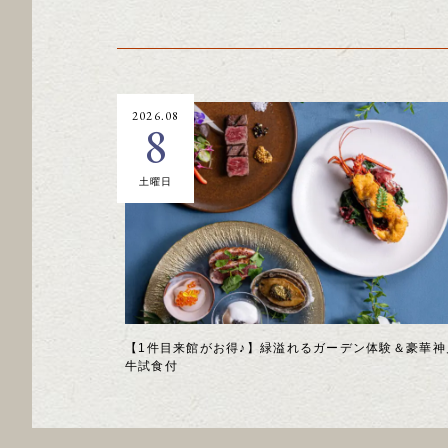
2026.08
8
土曜日
【1件目来館がお得♪】緑溢れるガーデン体験＆豪華神
牛試食付