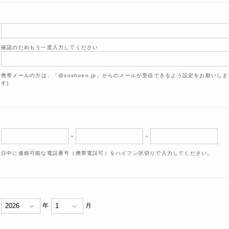
確認のためもう一度入力してください
携帯メールの方は、「@soshuen.jp」からのメールが受信できるよう設定をお願いし
す)
-
-
日中に連絡可能な電話番号（携帯電話可）をハイフン区切りで入力してください。
年
月