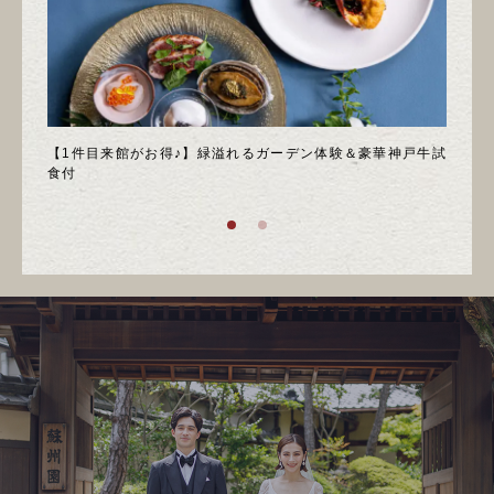
＊邸宅
【1件目来館がお得♪】緑溢れるガーデン体験＆豪華神戸牛試
＼月
食付
庭園