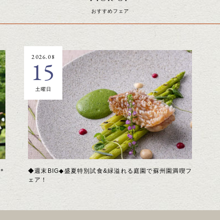
おすすめフェア
2026.08
15
土曜日
＊
◆週末BIG◆盛夏特別試食&緑溢れる庭園で蘇州園満喫フ
ェア！