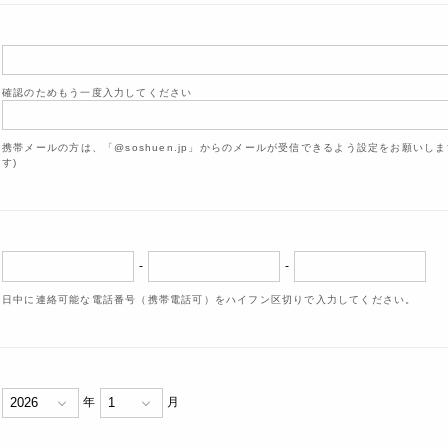
確認のためもう一度入力してください
携帯メールの方は、「@soshuen.jp」からのメールが受信できるよう設定をお願いし
す)
-
-
日中に連絡可能な電話番号（携帯電話可）をハイフン区切りで入力してください。
年
月