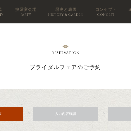
場
披露宴会場
歴史と庭園
コンセプト
NY
PARTY
HISTORY & GARDEN
CONCEPT
RESERVATION
ブライダルフェアのご予約
力
入力内容確認