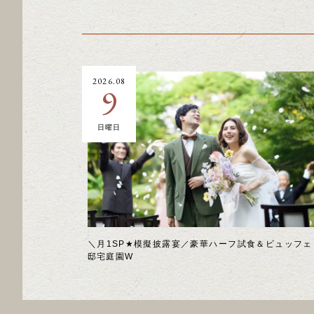
2026.08
9
日曜日
＼月1SP★模擬披露宴／豪華ハーフ試食＆ビュッフェ
邸宅庭園W