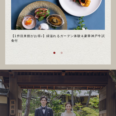
＊邸宅
【1件目来館がお得♪】緑溢れるガーデン体験＆豪華神戸牛試
＼月
食付
庭園