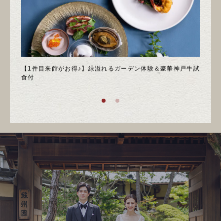
＊邸宅
【1件目来館がお得♪】緑溢れるガーデン体験＆豪華神戸牛試
＼月
食付
庭園