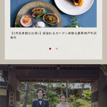
＊邸宅
【1件目来館がお得♪】緑溢れるガーデン体験＆豪華神戸牛試
＼月
食付
庭園