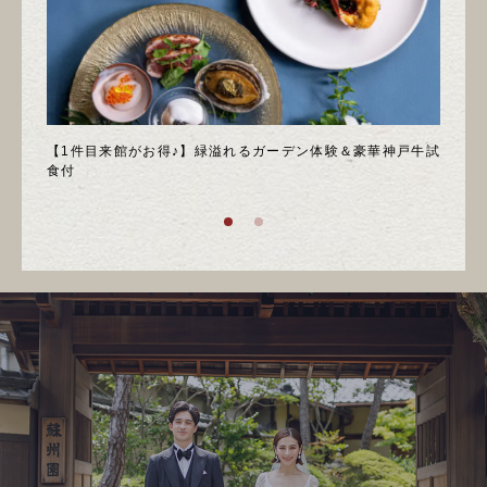
＊邸宅
【1件目来館がお得♪】緑溢れるガーデン体験＆豪華神戸牛試
＼月
食付
庭園