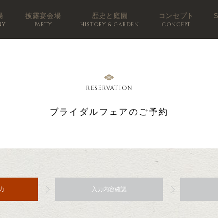
場
披露宴会場
歴史と庭園
コンセプト
NY
PARTY
HISTORY & GARDEN
CONCEPT
RESERVATION
ブライダルフェアのご予約
力
入力内容確認