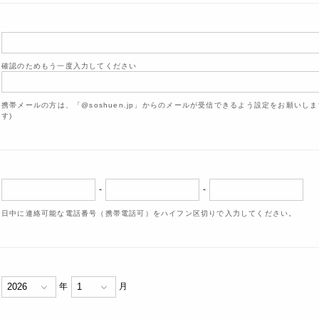
確認のためもう一度入力してください
携帯メールの方は、「@soshuen.jp」からのメールが受信できるよう設定をお願いし
す)
-
-
日中に連絡可能な電話番号（携帯電話可）をハイフン区切りで入力してください。
年
月