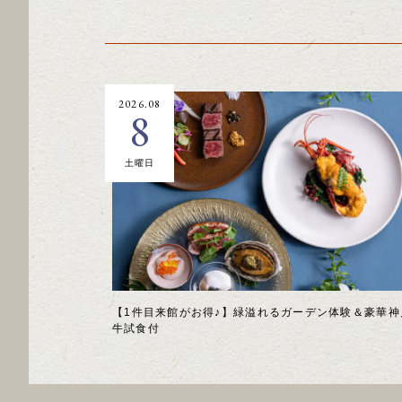
2026.08
8
土曜日
【1件目来館がお得♪】緑溢れるガーデン体験＆豪華神
牛試食付