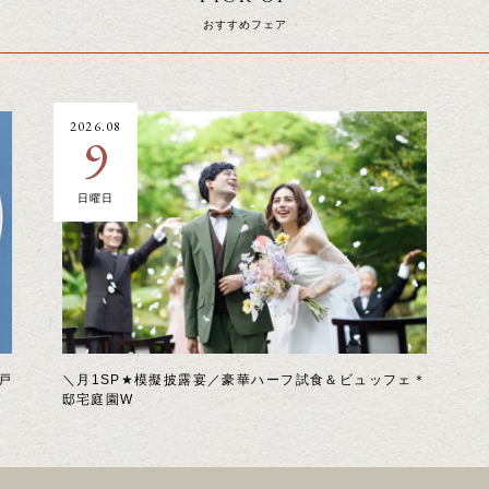
おすすめフェア
2026.08
9
日曜日
戸
＼月1SP★模擬披露宴／豪華ハーフ試食＆ビュッフェ＊
邸宅庭園W