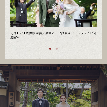
喫フェ
＼月1SP★模擬披露宴／豪華ハーフ試食＆ビュッフェ＊邸宅
◆週
庭園W
ア！