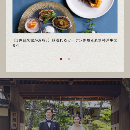
＊邸宅
【1件目来館がお得♪】緑溢れるガーデン体験＆豪華神戸牛試
＼月
食付
庭園