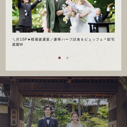
喫フェ
＼月1SP★模擬披露宴／豪華ハーフ試食＆ビュッフェ＊邸宅
◆週
庭園W
ア！