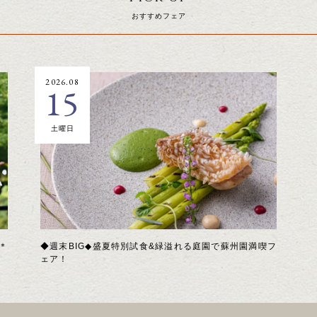
おすすめフェア
2026.08
15
土曜日
＊
◆週末BIG◆盛夏特別試食&緑溢れる庭園で蘇州園満喫フ
ェア！