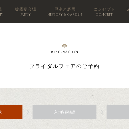
場
披露宴会場
歴史と庭園
コンセプト
NY
PARTY
HISTORY & GARDEN
CONCEPT
RESERVATION
ブライダルフェアのご予約
力
入力内容確認