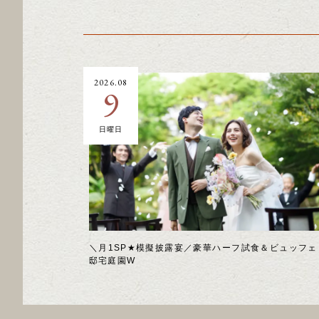
2026.08
9
日曜日
＼月1SP★模擬披露宴／豪華ハーフ試食＆ビュッフェ
邸宅庭園W