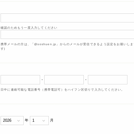
確認のためもう一度入力してください
携帯メールの方は、「@soshuen.jp」からのメールが受信できるよう設定をお願いし
す)
-
-
日中に連絡可能な電話番号（携帯電話可）をハイフン区切りで入力してください。
年
月