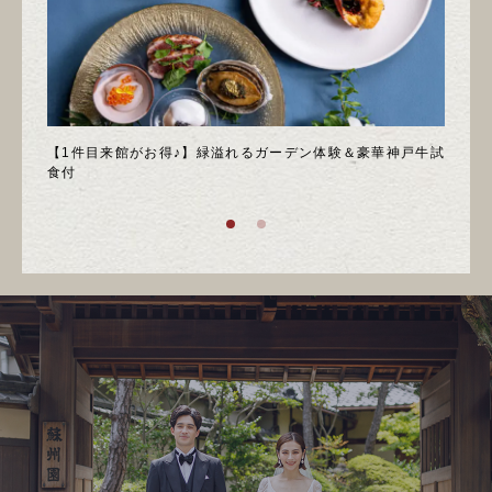
＊邸宅
【1件目来館がお得♪】緑溢れるガーデン体験＆豪華神戸牛試
＼月
食付
庭園