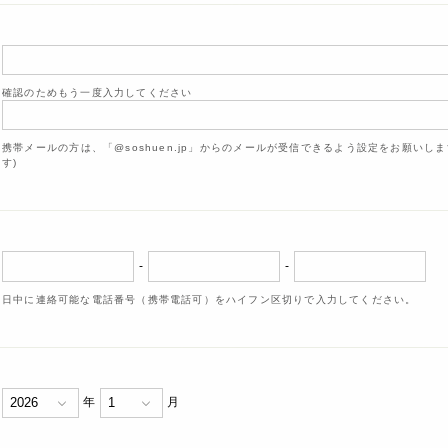
確認のためもう一度入力してください
携帯メールの方は、「@soshuen.jp」からのメールが受信できるよう設定をお願いし
す)
-
-
日中に連絡可能な電話番号（携帯電話可）をハイフン区切りで入力してください。
年
月