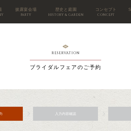
場
披露宴会場
歴史と庭園
コンセプト
NY
PARTY
HISTORY & GARDEN
CONCEPT
RESERVATION
ブライダルフェアのご予約
力
入力内容確認