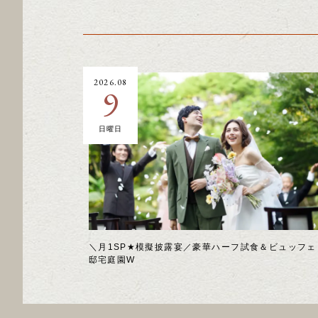
2026.08
9
日曜日
＼月1SP★模擬披露宴／豪華ハーフ試食＆ビュッフェ
邸宅庭園W