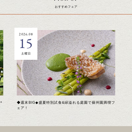
おすすめフェア
2026.08
15
土曜日
＊
◆週末BIG◆盛夏特別試食&緑溢れる庭園で蘇州園満喫フ
ェア！